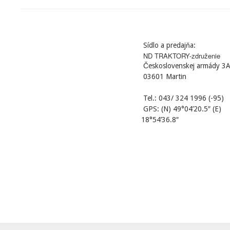
Sídlo a predajňa:
ND TRAKTORY-združenie
Československej armády 3
03601 Martin
Tel.: 043/ 324 1996 (-95)
GPS: (N) 49°04’20.5″ (E)
18°54’36.8″