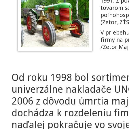
1991. Z p
tovarom sa
poľnohospo
(Zetor, ZŤS
V priebehu
firmy na p
/Zetor Majo
Od roku 1998 bol sortime
univerzálne nakladače UN
2006 z dôvodu úmrtia maji
dochádza k rozdeleniu fi
naďalej pokračuje vo svoj