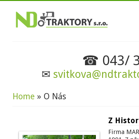
☎ 043/ 3
✉
svitkova@ndtrakt
Home
» O Nás
You Are Here
Z Histor
Firma MARK