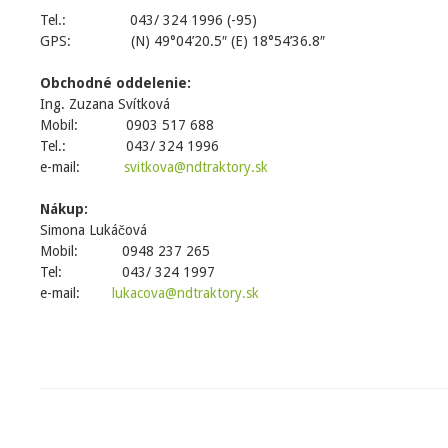
Tel.: 043/ 324 1996 (-95)
GPS: (N) 49°04’20.5″ (E) 18°54’36.8″
Obchodné oddelenie:
Ing. Zuzana Svítková
Mobil: 0903 517 688
Tel.: 043/ 324 1996
e-mail:
svitkova@ndtraktory.sk
Nákup:
Simona Lukáčová
Mobil: 0948 237 265
Tel: 043/ 324 1997
e-mail:
lukacova@ndtraktory.sk