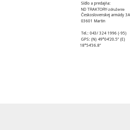
Sídlo a predajňa:
ND TRAKTORY-združenie
Československej armády 3
03601 Martin
Tel.: 043/ 324 1996 (-95)
GPS: (N) 49°04’20.5″ (E)
18°54’36.8″